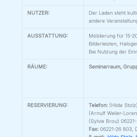
NUTZER:
Der Laden steht kult
andere Veranstaltun
AUSSTATTUNG:
Möblierung für 15-2
Bilderleisten, Halog
Bei Nutzung der Einr
RÄUME:
Seminarraum, Grup
RESERVIERUNG:
Telefon:
(Hilde Stolz
(Arnulf Weiler-Loren
(Sylvie Brou) 06221
Fax:
06221-26 803, D