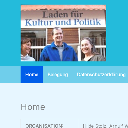
Zum
Inhalt
springen
Home
Belegung
Datenschutzerklärung
Home
ORGANISATION:
Hilde Stolz, Arnulf 