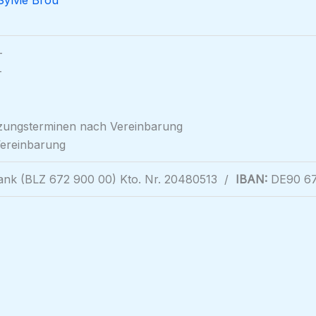
Sylvie Brou
-
-
tzungsterminen nach Vereinbarung
Vereinbarung
bank (BLZ 672 900 00) Kto. Nr. 20480513 /
IBAN:
DE90 67